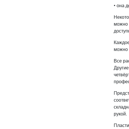
• она 
Некото
можно 
доступ
Каждое
можно 
Все ра
Другие
четвёр
профес
Предст
соотве
складн
рукой.
Пласти