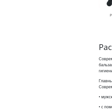
Р
Рас
Соврем
бальза
гигиен
Главны
Соврем
• мужс
• с по