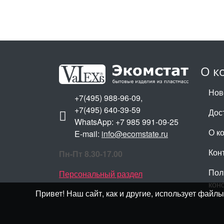
О к
Нов
+7(495) 988-96-09,
+7(495) 640-39-59
Дос
WhatsApp: +7 985 991-09-25
О к
E-mail:
info@ecomstate.ru
Кон
Пн-Пт 8.30-17.00
Пол
Персональный раздел
кон
Привет! Наш сайт, как и другие, использует фай