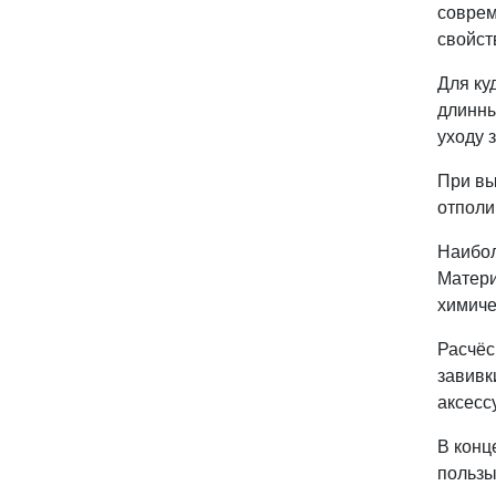
соврем
свойст
Для ку
длинны
уходу 
При вы
отполи
Наибол
Матери
химиче
Расчёс
завивк
аксесс
В конц
пользы