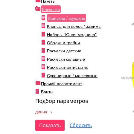
Пакеты
Расчески
Женские / мужские
Р
Клипсы для волос / зажимы
Наборы "Юная модница"
Ободки и гребни
Расчески детские
Расчески складные
Расчески-антистатик
Сувенирные / массажные
Прочий ассортимент
Банты
Подбор параметров
Длина