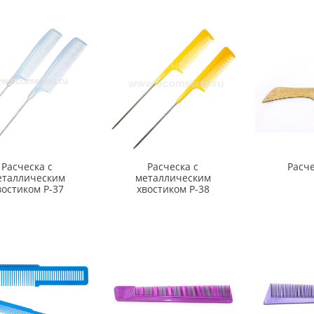
Расческа с
Расческа с
Расче
еталлическим
металлическим
востиком Р-37
хвостиком Р-38