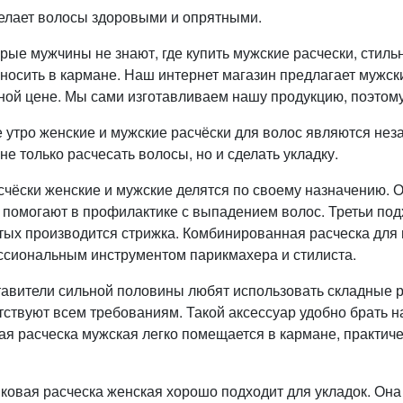
делает волосы здоровыми и опрятными.
рые мужчины не знают, где купить мужские расчески, стиль
носить в кармане. Наш интернет магазин предлагает мужски
ной цене. Мы сами изготавливаем нашу продукцию, поэтому 
 утро женские и мужские расчёски для волос являются не
не только расчесать волосы, но и сделать укладку.
счёски женские и мужские делятся по своему назначению. 
 помогают в профилактике с выпадением волос. Третьи по
тых производится стрижка. Комбинированная расческа для 
сиональным инструментом парикмахера и стилиста.
авители сильной половины любят использовать складные р
тствуют всем требованиям. Такой аксессуар удобно брать н
ая расческа мужская легко помещается в кармане, практиче
ковая расческа женская хорошо подходит для укладок. Она 