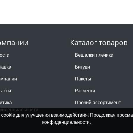
омпании
Каталог товаров
ости
Вешалки плечики
тавка
Бигуди
омпании
Пакеты
такты
Расчески
итика
Прочий ассортимент
фиденциальности
Банты
лы cookie для улучшения взаимодействия. Продолжая просма
конфиденциальности.