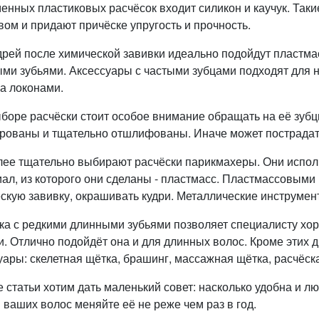
енных пластиковых расчёсок входит силикон и каучук. Так
вом и придают причёске упругость и прочность.
дрей после химической завивки идеально подойдут пластма
ми зубьями. Аксессуары с частыми зубцами подходят для н
за локонами.
боре расчёски стоит особое внимание обращать на её зуб
рованы и тщательно отшлифованы. Иначе может пострадать
ее тщательно выбирают расчёски парикмахеры. Они использ
ал, из которого они сделаны - пластмасс. Пластмассовым
скую завивку, окрашивать кудри. Металлические инструмент
ка с редкими длинными зубьями позволяет специалисту хор
и. Отлично подойдёт она и для длинных волос. Кроме этих 
уары: скелетная щётка, брашинг, массажная щётка, расчёск
е статьи хотим дать маленький совет: насколько удобна и л
 ваших волос меняйте её не реже чем раз в год.