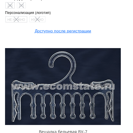
290
315
Персонализация (логотип)
НЕ НУЖНО
НУЖНО
Доступно после регистрации
Вешалка бельевая ВУ-7