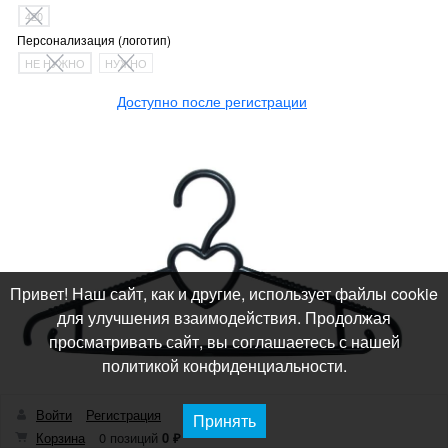
420
Персонализация (логотип)
НЕ НУЖНО
НУЖНО
Доступно после регистрации
Привет! Наш сайт, как и другие, использует файлы cookie
для улучшения взаимодействия. Продолжая
просматривать сайт, вы соглашаетесь с нашей
политикой конфиденциальности.
Войти
Регистрация
Принять
Корзина
0 позиций
0 ₽
Вешалка костюмная ВН-5