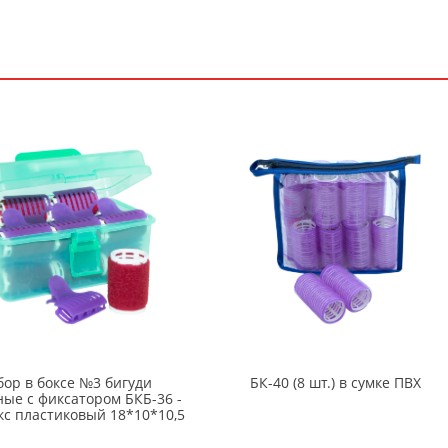
бор в боксе №3 бигуди
БК-40 (8 шт.) в сумке ПВХ
ные с фиксатором БКБ-36 -
окс пластиковый 18*10*10,5
см. (6 шт.)