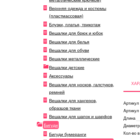
Верхняя одежда и костюмы
(пластмассовая)
Блузки, платья, трикотаж
Вешалки для брюк и юбок
Вешалки для белья
Вешалки для обуви
Вешалки металлические
Вешалки детские
Аксессуары
ХАР
Вешалки для носков, галстуков,
ремней
Вешалки для хангеров,
Артикул
образцов ткани
Aртикул
Вешалки для шапок и шарфов
Длина
Бигуди
Диамeтр
Кол-во в
Бигуди бумеранги