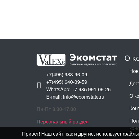
О к
Нов
+7(495) 988-96-09,
+7(495) 640-39-59
Дос
WhatsApp: +7 985 991-09-25
О к
E-mail:
info@ecomstate.ru
Кон
Пн-Пт 8.30-17.00
Пол
Персональный раздел
кон
Привет! Наш сайт, как и другие, использует фай