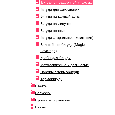
Бигуди в подарочной упаковке
Бигуди для химзавивки
Бигуди на каждый день
Бигуди на липучке
Бигуди ночные
Бигуди спиральные (коклюшки)
Волшебные бигуди (Magic
Leverage)
Крабы для бигуди
Металлические и резиновые
Наборы с термобигуди
Термобигуди
Пакеты
Расчески
Прочий ассортимент
Банты