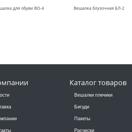
шалка для обуви ВО-4
Вешалка блузочная БЛ-2
омпании
Каталог товаров
ости
Вешалки плечики
тавка
Бигуди
омпании
Пакеты
такты
Расчески