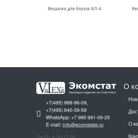
Вешалка для блузок БЛ-4
Ве
О к
Нов
+7(495) 988-96-09,
+7(495) 640-39-59
Дос
WhatsApp: +7 985 991-09-25
О к
E-mail:
info@ecomstate.ru
Кон
Пн-Пт 8.30-17.00