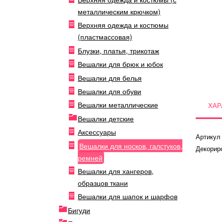
металлическим крючком)
Верхняя одежда и костюмы
(пластмассовая)
Блузки, платья, трикотаж
Вешалки для брюк и юбок
Вешалки для белья
Вешалки для обуви
Вешалки металлические
ХАР
Вешалки детские
Аксессуары
Артикул
Вешалки для носков, галстуков,
Декорир
ремней
Вешалки для хангеров,
образцов ткани
Вешалки для шапок и шарфов
Бигуди