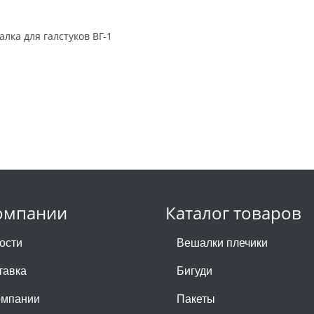
лка для галстуков ВГ-1
омпании
Каталог товаров
ости
Вешалки плечики
тавка
Бигуди
омпании
Пакеты