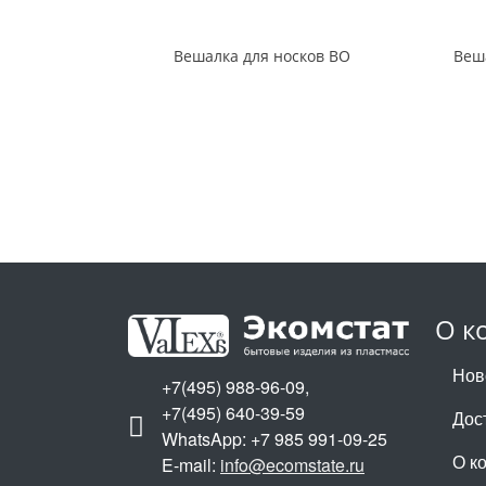
Вешалка для носков ВО
Веша
О к
Нов
+7(495) 988-96-09,
+7(495) 640-39-59
Дос
WhatsApp: +7 985 991-09-25
О к
E-mail:
info@ecomstate.ru