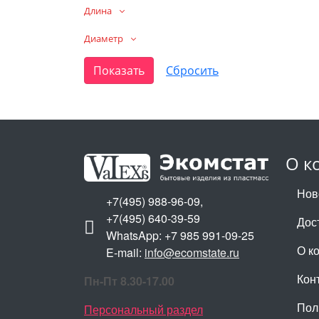
Длина
Диаметр
О к
Нов
+7(495) 988-96-09,
+7(495) 640-39-59
Дос
WhatsApp: +7 985 991-09-25
О к
E-mail:
info@ecomstate.ru
Кон
Пн-Пт 8.30-17.00
Пол
Персональный раздел