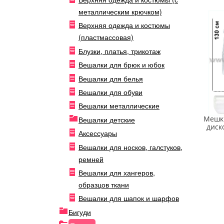
металлическим крючком)
Верхняя одежда и костюмы
(пластмассовая)
Блузки, платья, трикотаж
Вешалки для брюк и юбок
Вешалки для белья
Вешалки для обуви
Вешалки металлические
Мешки
Вешалки детские
диск
Аксессуары
Вешалки для носков, галстуков,
ремней
Вешалки для хангеров,
образцов ткани
Вешалки для шапок и шарфов
Бигуди