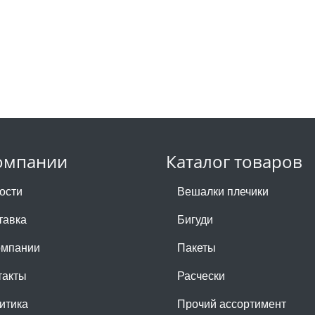
омпании
Каталог товаров
ости
Вешалки плечики
тавка
Бигуди
омпании
Пакеты
такты
Расчески
итика
Прочий ассортимент